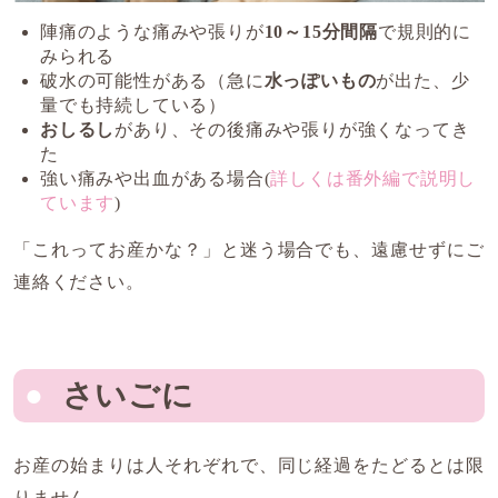
陣痛のような痛みや張りが
10～15分間隔
で規則的に
みられる
破水の可能性がある（急に
水っぽいもの
が出た、少
量でも持続している）
おしるし
があり、その後痛みや張りが強くなってき
た
強い痛みや出血がある場合(
詳しくは番外編で説明し
ています
)
「これってお産かな？」と迷う場合でも、遠慮せずにご
連絡ください。
さいごに
お産の始まりは人それぞれで、同じ経過をたどるとは限
りません。