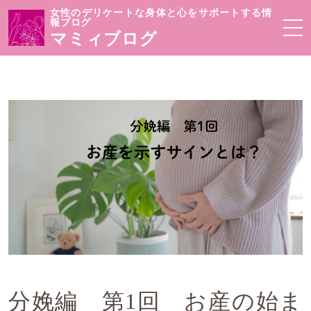
女性のデリケートな身体と心をサポートする情
報ブログ
マミィブログ
分娩編 第1回 お産の始ま