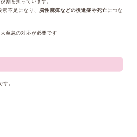
な役割を担っています。
酸素不足になり、
脳性麻痺などの後遺症や死亡
につな
め大至急の対応が必要です
です。
。