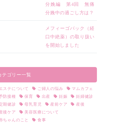
分娩編 第4回 無痛
分娩中の過ごし方は？
メフィーゴパック（経
口中絶薬）の取り扱い
を開始しました
カテゴリー一覧
エステについて
ご婦人の悩み
マムカフェ
予防接種
保育
出産
妊娠
妊婦健診
定期健診
母乳育児
産前ケア
産後
産後ケア
美容医療について
赤ちゃんのこと
食事