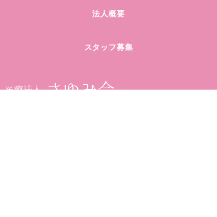
法人概要
スタッフ募集
〒891-0105
鹿児島県鹿児島市中山町2587-3
TEL
099-263-1153
FAX: 099-210-0115
プライバシーポリシー