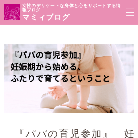
女性のデリケートな身体と心をサポートする情
報ブログ
マミィブログ
『パパの育児参加』 妊