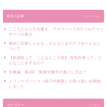
最近の記事
New column
こころとからだを癒す、アロマヘッド&デコルテマッ
サージの魅力
避妊に失敗したかも…そんなときのアフターピルに
ついて
【助産院って、こんなところ③】 母乳外来って、ど
んなことをするの？
分娩編 第4回 無痛分娩中の過ごし方は？
メフィーゴパック（経口中絶薬）の取り扱いを開始
しました
カテゴリー
Category