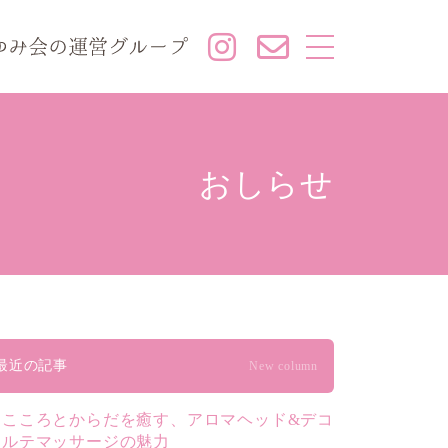
おしらせ
最近の記事
New column
こころとからだを癒す、アロマヘッド&デコ
ルテマッサージの魅力