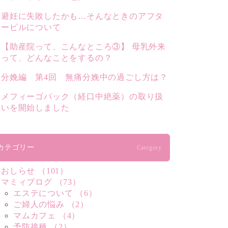
避妊に失敗したかも…そんなときのアフタ
ーピルについて
【助産院って、こんなところ③】 母乳外来
って、どんなことをするの？
分娩編 第4回 無痛分娩中の過ごし方は？
メフィーゴパック（経口中絶薬）の取り扱
いを開始しました
カテゴリー
Category
おしらせ （101）
マミィブログ （73）
エステについて （6）
ご婦人の悩み （2）
マムカフェ （4）
予防接種 （2）