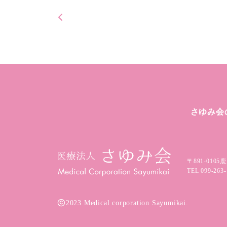
さゆみ会
〒891-0105
鹿
TEL
099-263-
2023 Medical corporation Sayumikai.