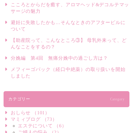
こころとからだを癒す、アロマヘッド&デコルテマッ
サージの魅力
避妊に失敗したかも…そんなときのアフターピルに
ついて
【助産院って、こんなところ③】 母乳外来って、ど
んなことをするの？
分娩編 第4回 無痛分娩中の過ごし方は？
メフィーゴパック（経口中絶薬）の取り扱いを開始
しました
カテゴリー
Category
おしらせ （101）
マミィブログ （73）
エステについて （6）
ご婦人の悩み （2）