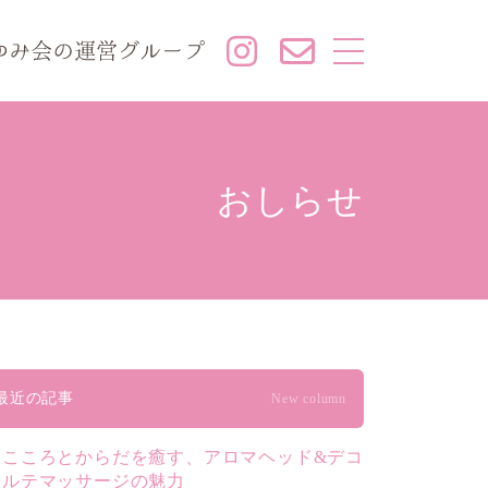
おしらせ
最近の記事
New column
こころとからだを癒す、アロマヘッド&デコ
ルテマッサージの魅力