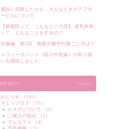
避妊に失敗したかも…そんなときのアフタ
ーピルについて
【助産院って、こんなところ③】 母乳外来
って、どんなことをするの？
分娩編 第4回 無痛分娩中の過ごし方は？
メフィーゴパック（経口中絶薬）の取り扱
いを開始しました
カテゴリー
Category
おしらせ （101）
マミィブログ （73）
エステについて （6）
ご婦人の悩み （2）
マムカフェ （4）
予防接種 （2）