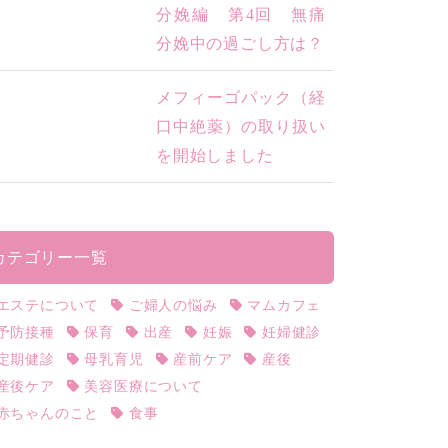
分娩編 第4回 無痛
分娩中の過ごし方は？
メフィーゴパック（経
口中絶薬）の取り扱い
を開始しました
カテゴリー一覧
エステについて
ご婦人の悩み
マムカフェ
予防接種
保育
出産
妊娠
妊婦健診
定期健診
母乳育児
産前ケア
産後
産後ケア
美容医療について
赤ちゃんのこと
食事