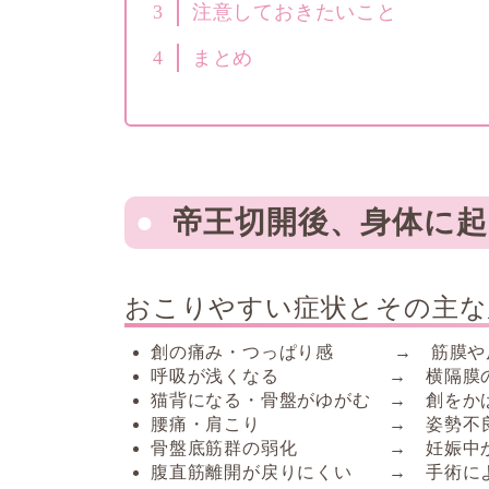
3
注意しておきたいこと
4
まとめ
帝王切開後、身体に起
おこりやすい症状とその主な
創の痛み・つっぱり感 → 筋膜や皮
呼吸が浅くなる → 横隔膜の動
猫背になる・骨盤がゆがむ → 創をか
腰痛・肩こり → 姿勢不良と
骨盤底筋群の弱化 → 妊娠中か
腹直筋離開が戻りにくい → 手術に