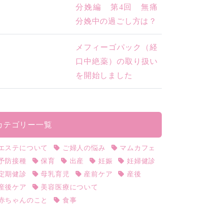
分娩編 第4回 無痛
分娩中の過ごし方は？
メフィーゴパック（経
口中絶薬）の取り扱い
を開始しました
カテゴリー一覧
エステについて
ご婦人の悩み
マムカフェ
予防接種
保育
出産
妊娠
妊婦健診
定期健診
母乳育児
産前ケア
産後
産後ケア
美容医療について
赤ちゃんのこと
食事