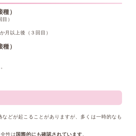
接種）
回目）
に3か月以上後（３回目）
接種）
い。
熱などが起こることがありますが、多くは一時的なも
安全性は
国際的にも確認されています
。