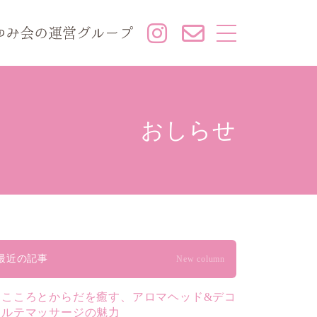
おしらせ
最近の記事
New column
こころとからだを癒す、アロマヘッド&デコ
ルテマッサージの魅力