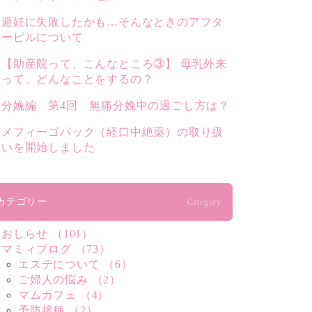
避妊に失敗したかも…そんなときのアフタ
ーピルについて
【助産院って、こんなところ③】 母乳外来
って、どんなことをするの？
分娩編 第4回 無痛分娩中の過ごし方は？
メフィーゴパック（経口中絶薬）の取り扱
いを開始しました
カテゴリー
Category
おしらせ （101）
マミィブログ （73）
エステについて （6）
ご婦人の悩み （2）
マムカフェ （4）
予防接種 （2）