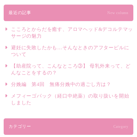
最近の記事
New column
こころとからだを癒す、アロマヘッド&デコルテマッ
サージの魅力
避妊に失敗したかも…そんなときのアフターピルに
ついて
【助産院って、こんなところ③】 母乳外来って、ど
んなことをするの？
分娩編 第4回 無痛分娩中の過ごし方は？
メフィーゴパック（経口中絶薬）の取り扱いを開始
しました
カテゴリー
Category