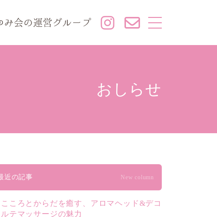
おしらせ
最近の記事
New column
こころとからだを癒す、アロマヘッド&デコ
ルテマッサージの魅力