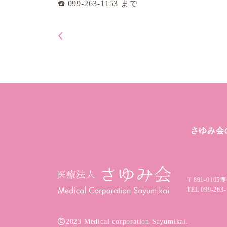
☎️ 099-263-1153 まで
さゆみ会
〒891-0105
鹿
TEL
099-263-
2023 Medical corporation Sayumikai.