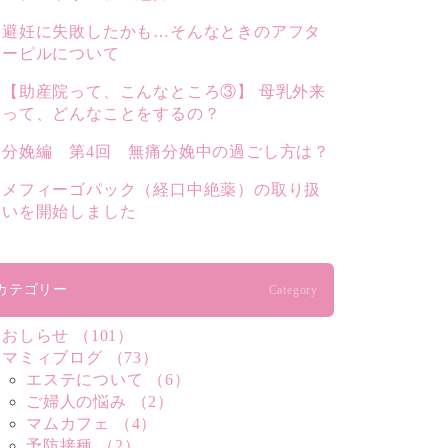
避妊に失敗したかも…そんなときのアフタ
ーピルについて
【助産院って、こんなところ③】 母乳外来
って、どんなことをするの？
分娩編 第4回 無痛分娩中の過ごし方は？
メフィーゴパック（経口中絶薬）の取り扱
いを開始しました
カテゴリー
Category
おしらせ （101）
マミィブログ （73）
エステについて （6）
ご婦人の悩み （2）
マムカフェ （4）
予防接種 （2）