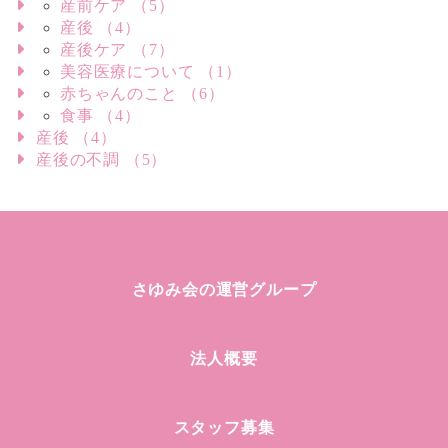
産前ケア （5）
産後 （4）
産後ケア （7）
美容医療について （1）
赤ちゃんのこと （6）
食事 （4）
産後 （4）
産後の不調 （5）
さゆみ会の運営グループ
法人概要
スタッフ募集