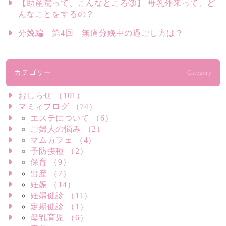
【助産院って、こんなところ③】 母乳外来って、ど
んなことをするの？
分娩編 第4回 無痛分娩中の過ごし方は？
カテゴリー
Category
おしらせ （101）
マミィブログ （74）
エステについて （6）
ご婦人の悩み （2）
マムカフェ （4）
予防接種 （2）
保育 （9）
出産 （7）
妊娠 （14）
妊婦健診 （11）
定期健診 （1）
母乳育児 （6）