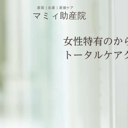
産前｜出産｜産後ケア
マミィ助産院