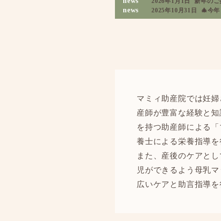
news
2026年1月1日
新年のご
news
2025年10月31日
🎄今
マミィ助産院では妊婦
産師が豊富な経験と知
を持つ助産師による「
養士による栄養指導を
また、産後のケアとし
児ができるよう母乳マ
広いケアと助言指導を